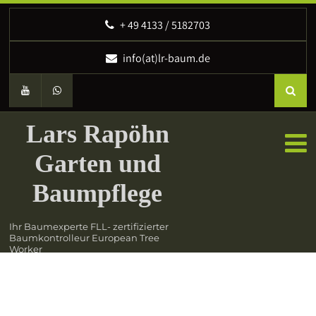
‭+ 49 4133 / 5182703
info(at)lr-baum.de
Lars Rapöhn
Garten und
Baumpflege
Ihr Baumexperte FLL- zertifizierter
Baumkontrolleur European Tree
Worker