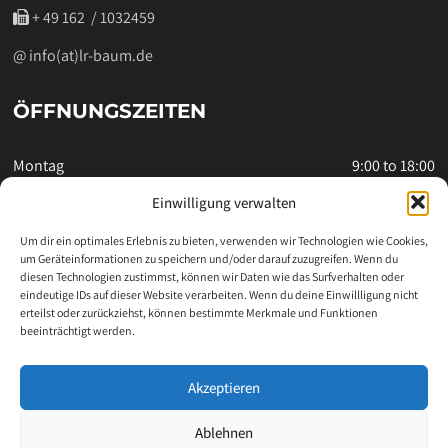
‭ + 49 162 / 1032459‬
@ info(at)lr-baum.de
ÖFFNUNGSZEITEN
Montag
9:00 to 18:00
Dienstag
9:00 to 18:00
Einwilligung verwalten
Mittwoch
9:00 to 18:00
Um dir ein optimales Erlebnis zu bieten, verwenden wir Technologien wie Cookies,
um Geräteinformationen zu speichern und/oder darauf zuzugreifen. Wenn du
Donnerstag
9:00 to 18:00
diesen Technologien zustimmst, können wir Daten wie das Surfverhalten oder
eindeutige IDs auf dieser Website verarbeiten. Wenn du deine Einwillligung nicht
Freitag
9:00 to 18:00
erteilst oder zurückziehst, können bestimmte Merkmale und Funktionen
Samstag
9:00 to 12:00
beeinträchtigt werden.
Sonntag
Closed
Akzeptieren
Ablehnen