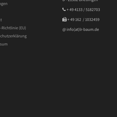
ngen
+ 49 4133 / 5182703
‭ + 49 162 / 1032459‬
t
-Richtlinie (EU)
@ info(at)lr-baum.de
chutzerklärung
ssum