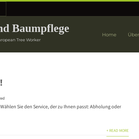
nd Baumpflege
Home
Über
European Tree Worker
!
zed
 – Wählen Sie den Service, der zu Ihnen passt: Abholung oder
+ READ MORE