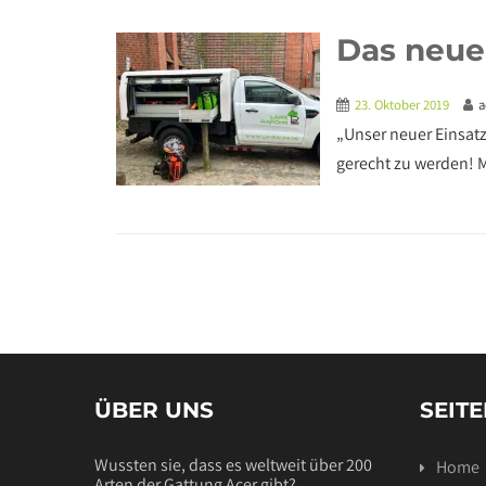
Das neue 
23. Oktober 2019
a
„Unser neuer Einsat
gerecht zu werden! M
ÜBER UNS
SEIT
Wussten sie, dass es weltweit über 200
Home
Arten der Gattung Acer gibt?