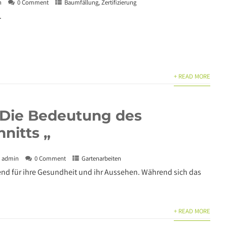
n
0 Comment
Baumfällung
,
Zertifizierung
.
+ READ MORE
“ Die Bedeutung des
nitts „
admin
0 Comment
Gartenarbeiten
end für ihre Gesundheit und ihr Aussehen. Während sich das
+ READ MORE