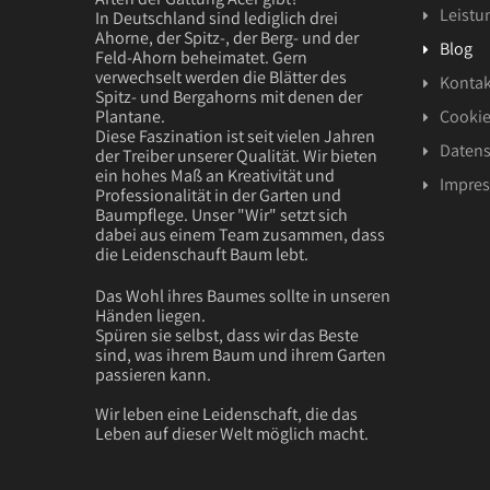
Leistu
In Deutschland sind lediglich drei
Ahorne, der Spitz-, der Berg- und der
Blog
Feld-Ahorn beheimatet. Gern
verwechselt werden die Blätter des
Kontak
Spitz- und Bergahorns mit denen der
Plantane.
Cookie
Diese Faszination ist seit vielen Jahren
Datens
der Treiber unserer Qualität. Wir bieten
ein hohes Maß an Kreativität und
Impre
Professionalität in der Garten und
Baumpflege. Unser "Wir" setzt sich
dabei aus einem Team zusammen, dass
die Leidenschauft Baum lebt.
Das Wohl ihres Baumes sollte in unseren
Händen liegen.
Spüren sie selbst, dass wir das Beste
sind, was ihrem Baum und ihrem Garten
passieren kann.
Wir leben eine Leidenschaft, die das
Leben auf dieser Welt möglich macht.