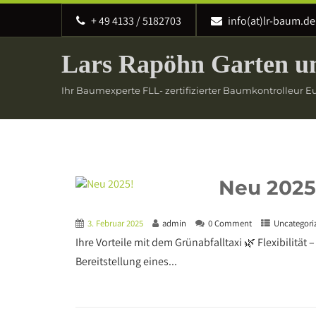
‭+ 49 4133 / 5182703
info(at)lr-baum.de
Lars Rapöhn Garten u
Ihr Baumexperte FLL- zertifizierter Baumkontrolleur 
Neu 2025
3. Februar 2025
admin
0 Comment
Uncategori
Ihre Vorteile mit dem Grünabfalltaxi 🌿 Flexibilität
Bereitstellung eines...