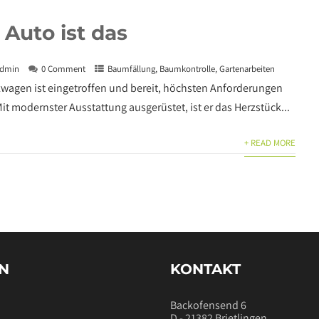
Auto ist das
dmin
0 Comment
Baumfällung
,
Baumkontrolle
,
Gartenarbeiten
zwagen ist eingetroffen und bereit, höchsten Anforderungen
it modernster Ausstattung ausgerüstet, ist er das Herzstück...
+ READ MORE
EN
KONTAKT
Backofensend 6
D - 21382 Brietlingen