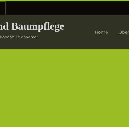
nd Baumpflege
Home
Über
European Tree Worker