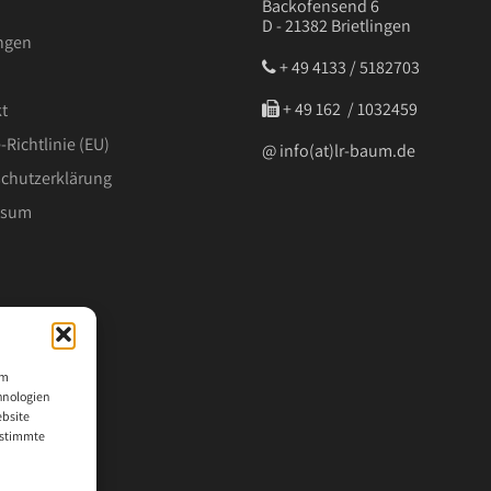
Backofensend 6
D - 21382 Brietlingen
ngen
+ 49 4133 / 5182703
‭ + 49 162 / 1032459‬
t
-Richtlinie (EU)
@ info(at)lr-baum.de
chutzerklärung
ssum
um
hnologien
ebsite
bestimmte