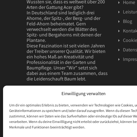
Wussten sie, dass es weltweit über 200
Home
Arten der Gattung Acer gibt?
Leistu
In Deutschland sind lediglich drei
Ahorne, der Spitz-, der Berg- und der
Blog
Feld-Ahorn beheimatet. Gern
verwechselt werden die Blätter des
Kontak
Spitz- und Bergahorns mit denen der
Plantane.
Cookie
Diese Faszination ist seit vielen Jahren
Datens
der Treiber unserer Qualität. Wir bieten
ein hohes Maß an Kreativität und
Impre
Professionalität in der Garten und
Baumpflege. Unser "Wir" setzt sich
dabei aus einem Team zusammen, dass
die Leidenschauft Baum lebt.
Das Wohl ihres Baumes sollte in unseren
Einwilligung verwalten
Händen liegen.
Spüren sie selbst, dass wir das Beste
Um dir ein optimales Erlebnis zu bieten, verwenden wir Technologien wie Cookies, 
sind, was ihrem Baum und ihrem Garten
Geräteinformationen zu speichern und/oder darauf zuzugreifen. Wenn du diesen Tec
passieren kann.
zustimmst, können wir Daten wie das Surfverhalten oder eindeutige IDs auf dieser W
verarbeiten. Wenn du deine Einwillligung nicht erteilst oder zurückziehst, können 
Wir leben eine Leidenschaft, die das
Merkmale und Funktionen beeinträchtigt werden.
Leben auf dieser Welt möglich macht.