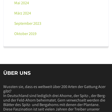
Mai 2024
März 2024
September 2023
Oktober 2019
ÜBER UNS
Wussten sie, dass es weltweit über 200 Arten der Gattung Acer
gibt?
In Deutschland sind lediglich drei Ahorne, der Spitz-, der Berg-
und der Feld-Ahorn beheimatet. Gern verwechselt werden die
Blätter des Spitz- und Bergahorns mit denen der Plantane.
Diese Faszination ist seit vielen Jahren der Treiber unserer