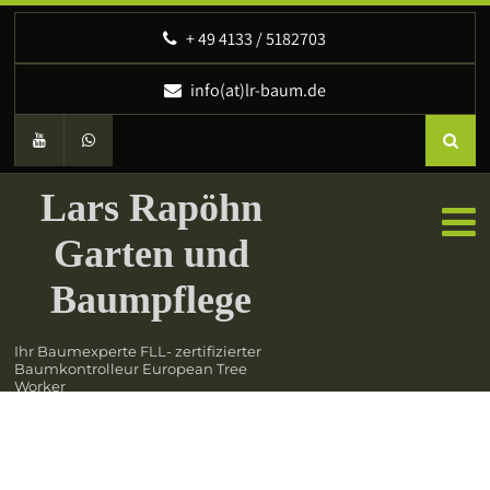
‭+ 49 4133 / 5182703
info(at)lr-baum.de
Lars Rapöhn
Garten und
Baumpflege
Ihr Baumexperte FLL- zertifizierter
Baumkontrolleur European Tree
Worker