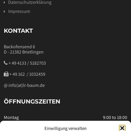
Datenschutzerklärung
Impressum
KONTAKT
Backofensend 6
D - 21382 Brietlingen
+ 49 4133 / 5182703
‭ + 49 162 / 1032459‬
@ info(at)lr-baum.de
ÖFFNUNGSZEITEN
Montag
9:00 to 18:00
Dienstag
9:00 to 18:00
Einwilligung verwalten