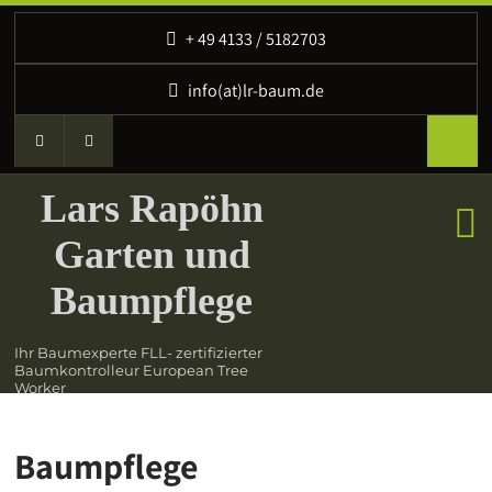
‭+ 49 4133 / 5182703
info(at)lr-baum.de
Lars Rapöhn
Garten und
Baumpflege
Ihr Baumexperte FLL- zertifizierter
Baumkontrolleur European Tree
Worker
Baumpflege