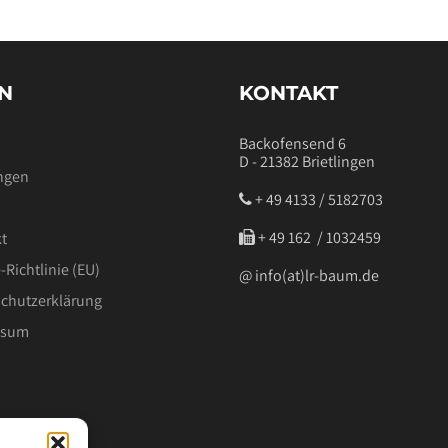
EN
KONTAKT
Backofensend 6
D - 21382 Brietlingen
ngen
+ 49 4133 / 5182703
‭ + 49 162 / 1032459‬
t
-Richtlinie (EU)
@ info(at)lr-baum.de
chutzerklärung
ssum