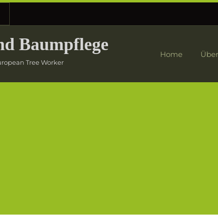
nd Baumpflege
Home
Über
European Tree Worker