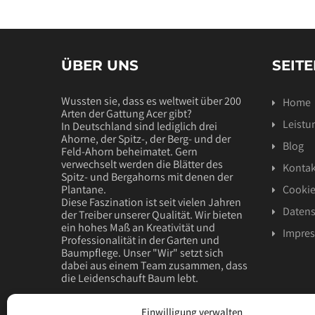
ÜBER UNS
SEIT
Wussten sie, dass es weltweit über 200
Home
Arten der Gattung Acer gibt?
Leistu
In Deutschland sind lediglich drei
Ahorne, der Spitz-, der Berg- und der
Blog
Feld-Ahorn beheimatet. Gern
verwechselt werden die Blätter des
Kontak
Spitz- und Bergahorns mit denen der
Plantane.
Cookie
Diese Faszination ist seit vielen Jahren
Datens
der Treiber unserer Qualität. Wir bieten
ein hohes Maß an Kreativität und
Impre
Professionalität in der Garten und
Baumpflege. Unser "Wir" setzt sich
dabei aus einem Team zusammen, dass
die Leidenschauft Baum lebt.
Das Wohl ihres Baumes sollte in unseren
Einwilligung verwalten